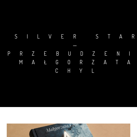
SILVER STA
—
PRZEBUDZEN
MAŁGORZAT
CHYL